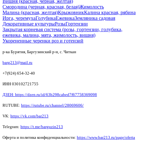
Вишня (красная, черная, желтая)
Смородина (черная, красная, белая)
Жимолость
Малина (красная, желтая)
Крыжовник
Калина красная, рябина
Ирга, черемуха
Голубика
Ежевика
Земляника садовая
Декоративные культуры
Розы
Гортензии
Закрытая корневая система (розы, гортензии, голубика,
ежевика, малина, мята, жимолость, вишня)
Укорененные черенки роз и готензий
р-ка Бурятия, Баргузинский р-н, с. Читкан
barg213@mail.ru
+7(924) 654-32-40
ИНН 030102721755
ДЗЕН: https://dzen.ru/id/63b298cabed7f67758369098
RUTUBE:
https://rutube.ru/channel/28069606/
VK:
https://vk.com/bar213
Telegram:
https://t.me/barguzin213
Оферта и политика конфиденциальности:
https://www.bar213.ru/page/
oferta