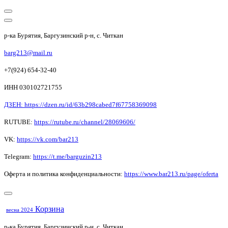
р-ка Бурятия, Баргузинский р-н, с. Читкан
barg213@mail.ru
+7(924) 654-32-40
ИНН 030102721755
ДЗЕН: https://dzen.ru/id/63b298cabed7f67758369098
RUTUBE:
https://rutube.ru/channel/28069606/
VK:
https://vk.com/bar213
Telegram:
https://t.me/barguzin213
Оферта и политика конфиденциальности:
https://www.bar213.ru/page/
oferta
Корзина
весна 2024
р-ка Бурятия, Баргузинский р-н, с. Читкан