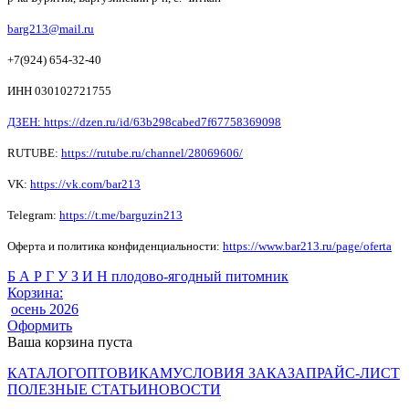
barg213@mail.ru
+7(924) 654-32-40
ИНН 030102721755
ДЗЕН: https://dzen.ru/id/63b298cabed7f67758369098
RUTUBE:
https://rutube.ru/channel/28069606/
VK:
https://vk.com/bar213
Telegram:
https://t.me/barguzin213
Оферта и политика конфиденциальности:
https://www.bar213.ru/page/
oferta
Б А Р Г У З И Н плодово-ягодный питомник
Корзина:
осень 2026
Оформить
Ваша корзина пуста
КАТАЛОГ
ОПТОВИКАМ
УСЛОВИЯ ЗАКАЗА
ПРАЙС-ЛИСТ
ПОЛЕЗНЫЕ СТАТЬИ
НОВОСТИ