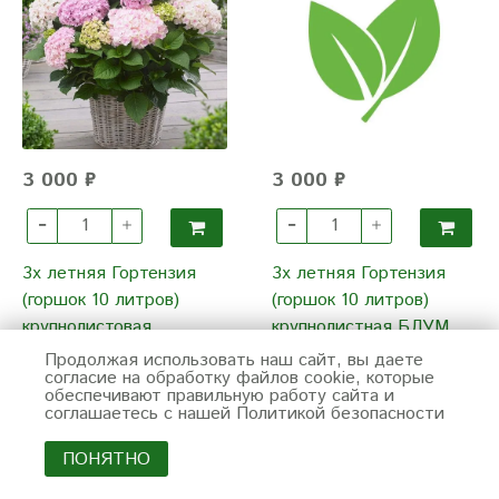
3 000 ₽
3 000 ₽
3х летняя Гортензия
3х летняя Гортензия
(горшок 10 литров)
(горшок 10 литров)
крупнолистовая
крупнолистная БЛУМ
ДОППИО НУВОЛА
СТАР (Bloom Star) (ЗКС)
Продолжая использовать наш сайт, вы даете
согласие на обработку файлов cookie, которые
(Hydrangea macrophylla
обеспечивают правильную работу сайта и
"Doppio® Nuvola") (ЗКС)
соглашаетесь с нашей Политикой безопасности
ПОНЯТНО
отправка июнь-сентябрь
отправка июнь-сентябрь