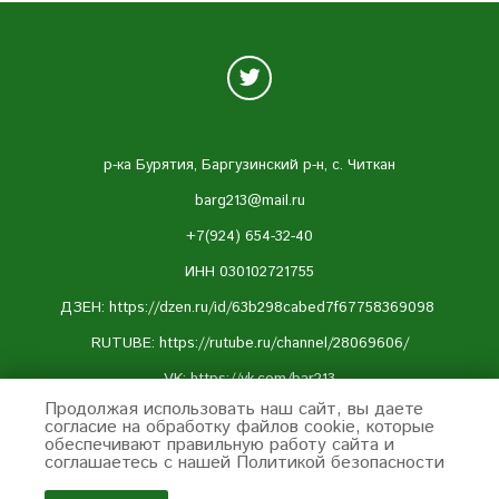
р-ка Бурятия, Баргузинский р-н, с. Читкан
barg213@mail.ru
+7(924) 654-32-40
ИНН 030102721755
ДЗЕН: https://dzen.ru/id/63b298cabed7f67758369098
RUTUBE:
https://rutube.ru/channel/28069606/
VK:
https://vk.com/bar213
Продолжая использовать наш сайт, вы даете
Telegram:
https://t.me/barguzin213
согласие на обработку файлов cookie, которые
обеспечивают правильную работу сайта и
Оферта и политика конфиденциальности:
соглашаетесь с нашей Политикой безопасности
https://www.bar213.ru/page/
oferta