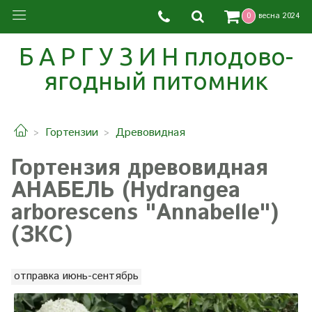
0
весна 2024
Б А Р Г У З И Н плодово-
ягодный питомник
Гортензии
Древовидная
Гортензия древовидная
АНАБЕЛЬ (Hydrangea
arborescens "Annabelle")
(ЗКС)
отправка июнь-сентябрь