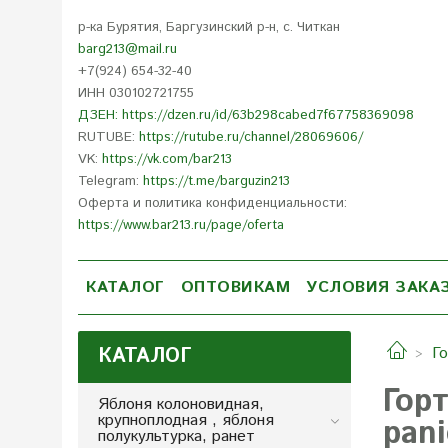
р-ка Бурятия, Баргузинский р-н, с. Читкан
barg213@mail.ru
+7(924) 654-32-40
ИНН 030102721755
ДЗЕН: https://dzen.ru/id/63b298cabed7f67758369098
RUTUBE:
https://rutube.ru/channel/28069606/
VK:
https://vk.com/bar213
Telegram:
https://t.me/barguzin213
Оферта и политика конфиденциальности:
https://www.bar213.ru/page/
oferta
КАТАЛОГ
ОПТОВИКАМ
УСЛОВИЯ ЗАКА
КАТАЛОГ
Г
Гор
Яблоня колоновидная,
крупноплодная , яблоня
pani
полукультурка, ранет