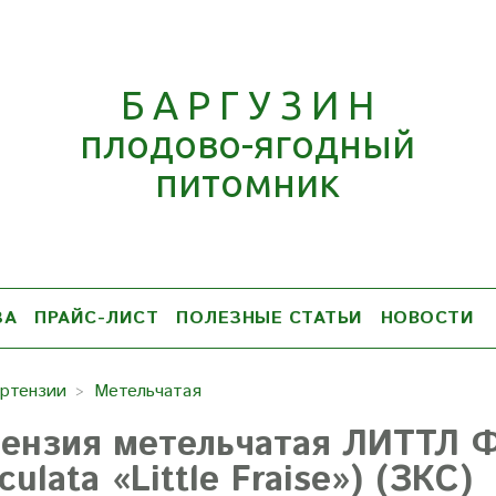
Б А Р Г У З И Н
плодово-ягодный
питомник
ЗА
ПРАЙС-ЛИСТ
ПОЛЕЗНЫЕ СТАТЬИ
НОВОСТИ
ортензии
Метельчатая
тензия метельчатая ЛИТТЛ 
culata «Little Fraise») (ЗКС)