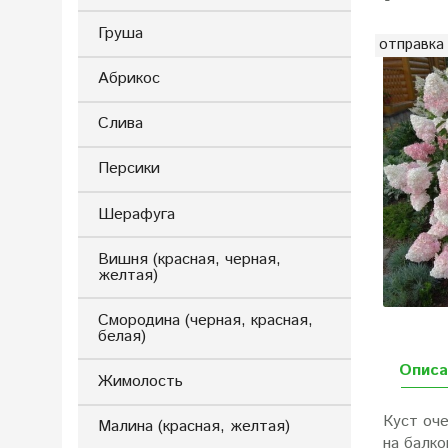
Груша
отправка
Абрикос
Слива
Персики
Шерафуга
Вишня (красная, черная,
желтая)
Смородина (черная, красная,
белая)
Описа
Жимолость
Куст оч
Малина (красная, желтая)
на балк