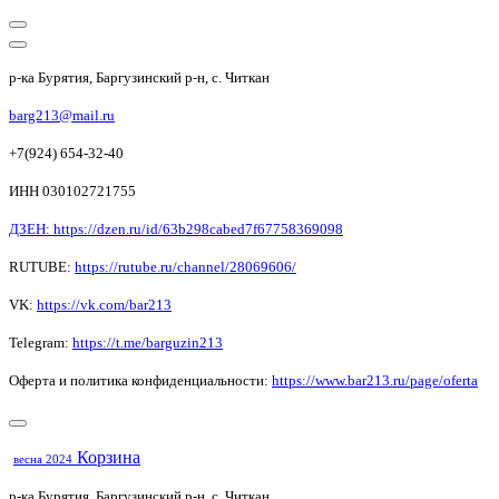
р-ка Бурятия, Баргузинский р-н, с. Читкан
barg213@mail.ru
+7(924) 654-32-40
ИНН 030102721755
ДЗЕН: https://dzen.ru/id/63b298cabed7f67758369098
RUTUBE:
https://rutube.ru/channel/28069606/
VK:
https://vk.com/bar213
Telegram:
https://t.me/barguzin213
Оферта и политика конфиденциальности:
https://www.bar213.ru/page/
oferta
Корзина
весна 2024
р-ка Бурятия, Баргузинский р-н, с. Читкан