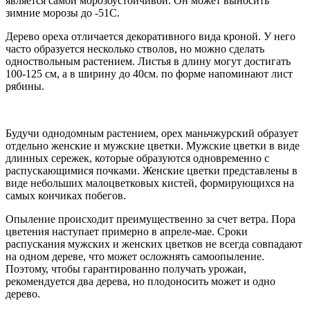
является самой морозоустойчивой. Он может выносить
зимние морозы до -51С.
Дерево ореха отличается декоративного вида кроной. У него
часто образуется несколько стволов, но можно сделать
одноствольным растением. Листья в длину могут достигать
100-125 см, а в ширину до 40см. по форме напоминают лист
рябины.
Будучи однодомным растением, орех маньчжурский образует
отдельно женские и мужские цветки. Мужские цветки в виде
длинных сережек, которые образуются одновременно с
распускающимися почками. Женские цветки представлены в
виде небольших малоцветковых кистей, формирующихся на
самых кончиках побегов.
Опыление происходит преимущественно за счет ветра. Пора
цветения наступает примерно в апреле-мае. Сроки
распускания мужских и женских цветков не всегда совпадают
на одном дереве, что может осложнять самоопыление.
Поэтому, чтобы гарантированно получать урожаи,
рекомендуется два дерева, но плодоносить может и одно
дерево.