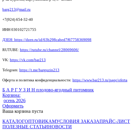
barg213@mail.ru
+7(924) 654-32-40
ИНН 030102721755
ДЗЕН: https://dzen.ru/id/63b298cabed7f67758369098
RUTUBE:
https://rutube.ru/channel/28069606/
VK:
https://vk.com/bar213
Telegram:
https://t.me/barguzin213
Оферта и политика конфиденциальности:
https://www.bar213.ru/page/
oferta
Б А Р Г У З И Н плодово-ягодный питомник
Корзина:
осень 2026
Оформить
Ваша корзина пуста
КАТАЛОГ
ОПТОВИКАМ
УСЛОВИЯ ЗАКАЗА
ПРАЙС-ЛИСТ
ПОЛЕЗНЫЕ СТАТЬИ
НОВОСТИ