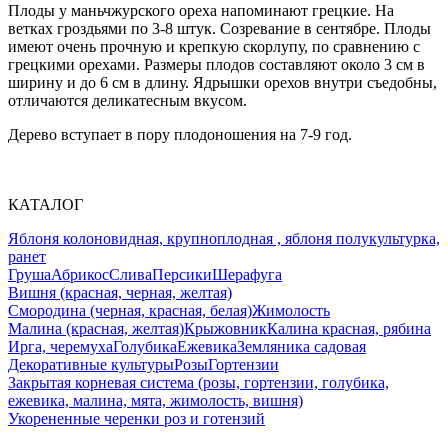
Плоды у маньчжурского ореха напоминают грецкие. На
ветках гроздьями по 3-8 штук. Созревание в сентябре. Плоды
имеют очень прочную и крепкую скорлупу, по сравнению с
грецкими орехами. Размеры плодов составляют около 3 см в
ширину и до 6 см в длину. Ядрышки орехов внутри съедобны,
отличаются деликатесным вкусом.
Дерево вступает в пору плодоношения на 7-9 год.
КАТАЛОГ
Яблоня колоновидная, крупноплодная , яблоня полукультурка,
ранет
Груша
Абрикос
Слива
Персики
Шерафуга
Вишня (красная, черная, желтая)
Смородина (черная, красная, белая)
Жимолость
Малина (красная, желтая)
Крыжовник
Калина красная, рябина
Ирга, черемуха
Голубика
Ежевика
Земляника садовая
Декоративные культуры
Розы
Гортензии
Закрытая корневая система (розы, гортензии, голубика,
ежевика, малина, мята, жимолость, вишня)
Укорененные черенки роз и готензий