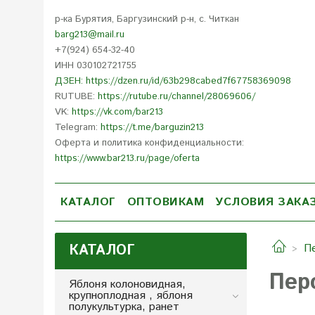
р-ка Бурятия, Баргузинский р-н, с. Читкан
barg213@mail.ru
+7(924) 654-32-40
ИНН 030102721755
ДЗЕН: https://dzen.ru/id/63b298cabed7f67758369098
RUTUBE:
https://rutube.ru/channel/28069606/
VK:
https://vk.com/bar213
Telegram:
https://t.me/barguzin213
Оферта и политика конфиденциальности:
https://www.bar213.ru/page/
oferta
КАТАЛОГ
ОПТОВИКАМ
УСЛОВИЯ ЗАКА
КАТАЛОГ
П
Пер
Яблоня колоновидная,
крупноплодная , яблоня
полукультурка, ранет