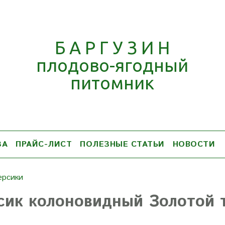
Б А Р Г У З И Н
плодово-ягодный
питомник
ЗА
ПРАЙС-ЛИСТ
ПОЛЕЗНЫЕ СТАТЬИ
НОВОСТИ
ерсики
сик колоновидный Золотой 