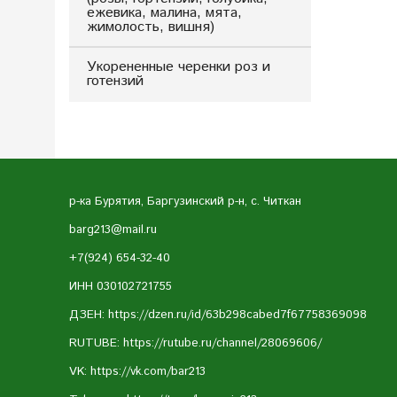
ежевика, малина, мята,
жимолость, вишня)
Укорененные черенки роз и
готензий
р-ка Бурятия, Баргузинский р-н, с. Читкан
barg213@mail.ru
+7(924) 654-32-40
ИНН 030102721755
ДЗЕН: https://dzen.ru/id/63b298cabed7f67758369098
RUTUBE:
https://rutube.ru/channel/28069606/
VK:
https://vk.com/bar213