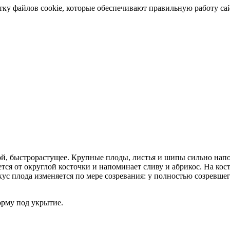
отку файлов cookie, которые обеспечивают правильную работу са
ной, быстрорастущее. Крупные плоды, листья и шипы сильно нап
ется от округлой косточки и напоминает сливу и абрикос. На ко
кус плода изменяется по мере созревания: у полностью созревше
рму под укрытие.