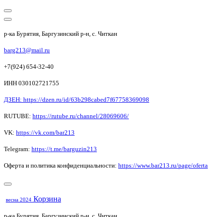
р-ка Бурятия, Баргузинский р-н, с. Читкан
barg213@mail.ru
+7(924) 654-32-40
ИНН 030102721755
ДЗЕН: https://dzen.ru/id/63b298cabed7f67758369098
RUTUBE:
https://rutube.ru/channel/28069606/
VK:
https://vk.com/bar213
Telegram:
https://t.me/barguzin213
Оферта и политика конфиденциальности:
https://www.bar213.ru/page/
oferta
Корзина
весна 2024
р-ка Бурятия, Баргузинский р-н, с. Читкан