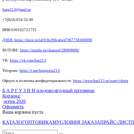
barg213@mail.ru
+7(924) 654-32-40
ИНН 030102721755
ДЗЕН: https://dzen.ru/id/63b298cabed7f67758369098
RUTUBE:
https://rutube.ru/channel/28069606/
VK:
https://vk.com/bar213
Telegram:
https://t.me/barguzin213
Оферта и политика конфиденциальности:
https://www.bar213.ru/page/
oferta
Б А Р Г У З И Н плодово-ягодный питомник
Корзина:
осень 2026
Оформить
Ваша корзина пуста
КАТАЛОГ
ОПТОВИКАМ
УСЛОВИЯ ЗАКАЗА
ПРАЙС-ЛИСТ