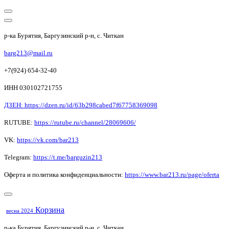
р-ка Бурятия, Баргузинский р-н, с. Читкан
barg213@mail.ru
+7(924) 654-32-40
ИНН 030102721755
ДЗЕН: https://dzen.ru/id/63b298cabed7f67758369098
RUTUBE:
https://rutube.ru/channel/28069606/
VK:
https://vk.com/bar213
Telegram:
https://t.me/barguzin213
Оферта и политика конфиденциальности:
https://www.bar213.ru/page/
oferta
Корзина
весна 2024
р-ка Бурятия, Баргузинский р-н, с. Читкан