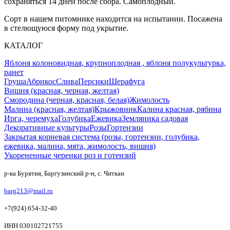
сохраняться 14 дней после сбора. Самоплодный.
Сорт в нашем питомнике находится на испытании. Посажена
в стелющуюся форму под укрытие.
КАТАЛОГ
Яблоня колоновидная, крупноплодная , яблоня полукультурка,
ранет
Груша
Абрикос
Слива
Персики
Шерафуга
Вишня (красная, черная, желтая)
Смородина (черная, красная, белая)
Жимолость
Малина (красная, желтая)
Крыжовник
Калина красная, рябина
Ирга, черемуха
Голубика
Ежевика
Земляника садовая
Декоративные культуры
Розы
Гортензии
Закрытая корневая система (розы, гортензии, голубика,
ежевика, малина, мята, жимолость, вишня)
Укорененные черенки роз и готензий
р-ка Бурятия, Баргузинский р-н, с. Читкан
barg213@mail.ru
+7(924) 654-32-40
ИНН 030102721755