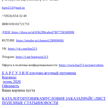
barg213@mail.ru
+7(924) 654-32-40
ИНН 030102721755
ДЗЕН: https://dzen.ru/id/63b298cabed7f67758369098
RUTUBE:
https://rutube.ru/channel/28069606/
VK:
https://vk.com/bar213
Telegram:
https://t.me/barguzin213
Оферта и политика конфиденциальности:
https://www.bar213.ru/page/
oferta
Б А Р Г У З И Н плодово-ягодный питомник
Корзина:
осень 2026
Оформить
Ваша корзина пуста
КАТАЛОГ
ОПТОВИКАМ
УСЛОВИЯ ЗАКАЗА
ПРАЙС-ЛИСТ
ПОЛЕЗНЫЕ СТАТЬИ
НОВОСТИ