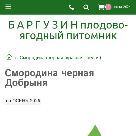
0
весна 2024
Б А Р Г У З И Н плодово-
ягодный питомник
Смородина (черная, красная, белая)
Смородина черная
Добрыня
на ОСЕНЬ 2026