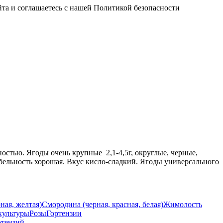
йта и соглашаетесь с нашей Политикой безопасности
ностью. Ягоды очень крупные 2,1-4,5г, округлые, черные,
бельность хорошая. Вкус кисло-сладкий. Ягоды универсального
ная, желтая)
Смородина (черная, красная, белая)
Жимолость
культуры
Розы
Гортензии
отензий