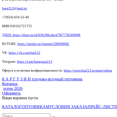
barg213@mail.ru
+7(924) 654-32-40
ИНН 030102721755
ДЗЕН: https://dzen.ru/id/63b298cabed7f67758369098
RUTUBE:
https://rutube.ru/channel/28069606/
VK:
https://vk.com/bar213
Telegram:
https://t.me/barguzin213
Оферта и политика конфиденциальности:
https://www.bar213.ru/page/
oferta
Б А Р Г У З И Н плодово-ягодный питомник
Корзина:
осень 2026
Оформить
Ваша корзина пуста
КАТАЛОГ
ОПТОВИКАМ
УСЛОВИЯ ЗАКАЗА
ПРАЙС-ЛИСТ