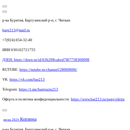
р-ка Бурятия, Баргузинский р-н, с. Читкан
barg213@mail.ru
+7(924) 654-32-40
ИНН 030102721755
ДЗЕН: https://dzen.ru/id/63b298cabed7f67758369098
RUTUBE:
https://rutube.ru/channel/28069606/
VK:
https://vk.com/bar213
Telegram:
https://t.me/barguzin213
Оферта и политика конфиденциальности:
https://www.bar213.ru/page/
oferta
Корзина
весна 2024
р-ка Бурятия, Баргузинский р-н, с. Читкан