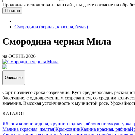
Продолжая использовать наш сайт, вы даете согласие на обраб
Понятно
Смородина (черная, красная, белая)
Смородина черная Мила
на ОСЕНЬ 2026
Описание
Сорт позднего срока созревания. Куст среднерослый, раскидис
блестящие, с одновременным созреванием, со средним количес
значения. Высокая устойчивость к мучнистой росе. Урожайность
КАТАЛОГ
Яблоня колоновидная, крупноплодная , яблоня полукультурка, 
Малина (красная, желтая)
Крыжовник
Калина красная, рябина
Ир
Закрытая корневая система (розы, гортензии, голубика, ежевик