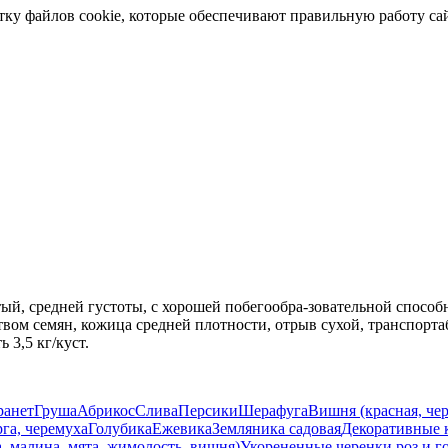
отку файлов cookie, которые обеспечивают правильную работу са
тый, средней густоты, с хорошей побегообра-зовательной способ
твом семян, кожица средней плотности, отрыв сухой, транспорта
 3,5 кг/куст.
ранет
Груша
Абрикос
Слива
Персики
Шерафуга
Вишня (красная, чер
га, черемуха
Голубика
Ежевика
Земляника садовая
Декоративные 
а, малина, мята, жимолость, вишня)
Укорененные черенки роз и г