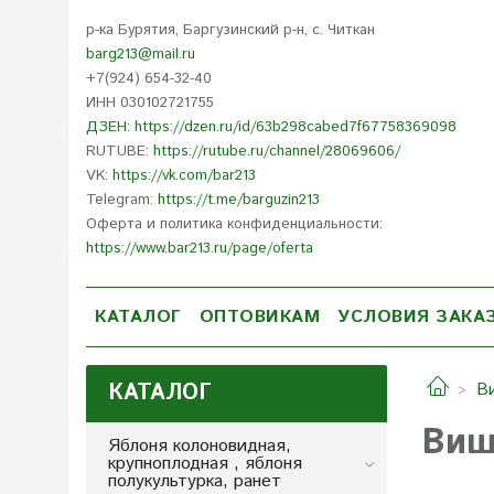
р-ка Бурятия, Баргузинский р-н, с. Читкан
barg213@mail.ru
+7(924) 654-32-40
ИНН 030102721755
ДЗЕН: https://dzen.ru/id/63b298cabed7f67758369098
RUTUBE:
https://rutube.ru/channel/28069606/
VK:
https://vk.com/bar213
Telegram:
https://t.me/barguzin213
Оферта и политика конфиденциальности:
https://www.bar213.ru/page/
oferta
КАТАЛОГ
ОПТОВИКАМ
УСЛОВИЯ ЗАКА
КАТАЛОГ
Ви
Виш
Яблоня колоновидная,
крупноплодная , яблоня
полукультурка, ранет