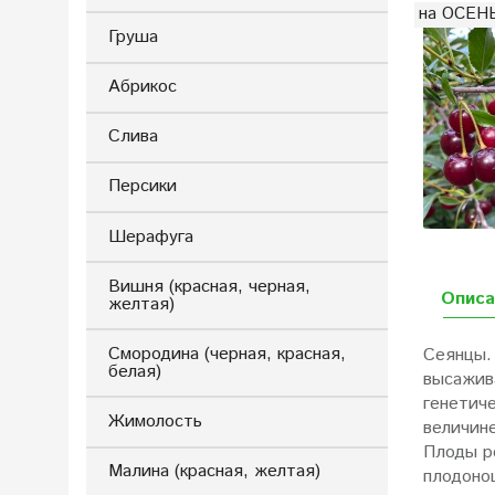
на ОСЕНЬ
Груша
Абрикос
Слива
Персики
Шерафуга
Вишня (красная, черная,
Описа
желтая)
Смородина (черная, красная,
Сеянцы. 
белая)
высажива
генетич
Жимолость
величине
Плоды ро
Малина (красная, желтая)
плодонош