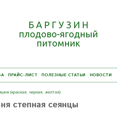
Б А Р Г У З И Н
плодово-ягодный
питомник
ЗА
ПРАЙС-ЛИСТ
ПОЛЕЗНЫЕ СТАТЬИ
НОВОСТИ
шня (красная, черная, желтая)
ня степная сеянцы