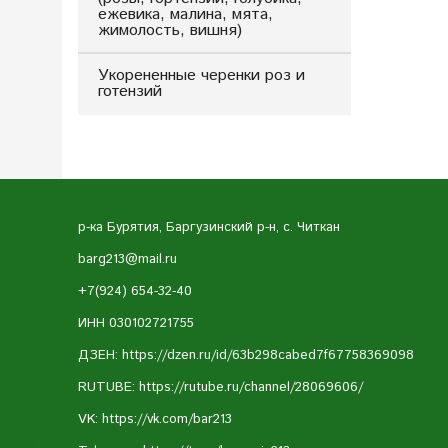
ежевика, малина, мята,
жимолость, вишня)
Укорененные черенки роз и
готензий
р-ка Бурятия, Баргузинский р-н, с. Читкан
barg213@mail.ru
+7(924) 654-32-40
ИНН 030102721755
ДЗЕН: https://dzen.ru/id/63b298cabed7f67758369098
RUTUBE:
https://rutube.ru/channel/28069606/
VK:
https://vk.com/bar213