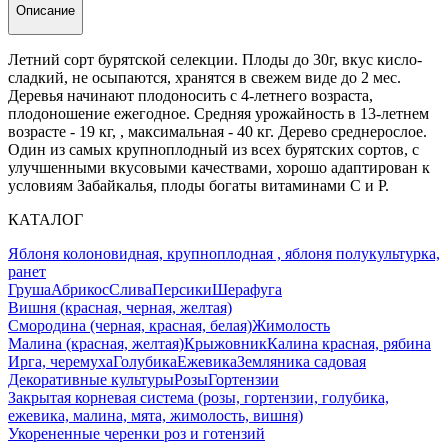
Описание
Летний сорт бурятской селекции. Плоды до 30г, вкус кисло-
сладкий, не осыпаются, хранятся в свежем виде до 2 мес.
Деревья начинают плодоносить с 4-летнего возраста,
плодоношение ежегодное. Средняя урожайность в 13-летнем
возрасте - 19 кг, , максимальная - 40 кг. Дерево среднерослое.
Один из самых крупноплодный из всех бурятских сортов, с
улучшенными вкусовыми качествами, хорошо адаптирован к
условиям Забайкалья, плоды богаты витаминами C и P.
КАТАЛОГ
Яблоня колоновидная, крупноплодная , яблоня полукультурка,
ранет
Груша
Абрикос
Слива
Персики
Шерафуга
Вишня (красная, черная, желтая)
Смородина (черная, красная, белая)
Жимолость
Малина (красная, желтая)
Крыжовник
Калина красная, рябина
Ирга, черемуха
Голубика
Ежевика
Земляника садовая
Декоративные культуры
Розы
Гортензии
Закрытая корневая система (розы, гортензии, голубика,
ежевика, малина, мята, жимолость, вишня)
Укорененные черенки роз и готензий