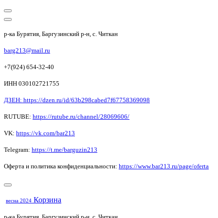
р-ка Бурятия, Баргузинский р-н, с. Читкан
barg213@mail.ru
+7(924) 654-32-40
ИНН 030102721755
ДЗЕН: https://dzen.ru/id/63b298cabed7f67758369098
RUTUBE:
https://rutube.ru/channel/28069606/
VK:
https://vk.com/bar213
Telegram:
https://t.me/barguzin213
Оферта и политика конфиденциальности:
https://www.bar213.ru/page/
oferta
Корзина
весна 2024
р-ка Бурятия, Баргузинский р-н, с. Читкан