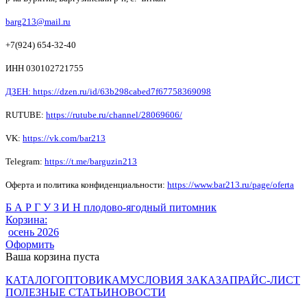
barg213@mail.ru
+7(924) 654-32-40
ИНН 030102721755
ДЗЕН: https://dzen.ru/id/63b298cabed7f67758369098
RUTUBE:
https://rutube.ru/channel/28069606/
VK:
https://vk.com/bar213
Telegram:
https://t.me/barguzin213
Оферта и политика конфиденциальности:
https://www.bar213.ru/page/
oferta
Б А Р Г У З И Н плодово-ягодный питомник
Корзина:
осень 2026
Оформить
Ваша корзина пуста
КАТАЛОГ
ОПТОВИКАМ
УСЛОВИЯ ЗАКАЗА
ПРАЙС-ЛИСТ
ПОЛЕЗНЫЕ СТАТЬИ
НОВОСТИ