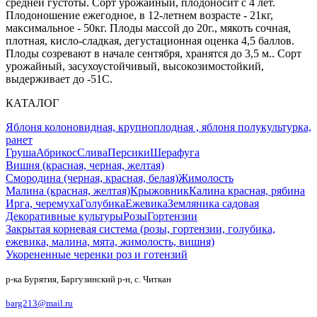
средней густоты. Сорт урожайный, плодоносит с 4 лет.
Плодоношение ежегодное, в 12-летнем возрасте - 21кг,
максимальное - 50кг. Плоды массой до 20г., мякоть сочная,
плотная, кисло-сладкая, дегустационная оценка 4,5 баллов.
Плоды созревают в начале сентября, хранятся до 3,5 м.. Сорт
урожайный, засухоустойчивый, высокозимостойкий,
выдерживает до -51С.
КАТАЛОГ
Яблоня колоновидная, крупноплодная , яблоня полукультурка,
ранет
Груша
Абрикос
Слива
Персики
Шерафуга
Вишня (красная, черная, желтая)
Смородина (черная, красная, белая)
Жимолость
Малина (красная, желтая)
Крыжовник
Калина красная, рябина
Ирга, черемуха
Голубика
Ежевика
Земляника садовая
Декоративные культуры
Розы
Гортензии
Закрытая корневая система (розы, гортензии, голубика,
ежевика, малина, мята, жимолость, вишня)
Укорененные черенки роз и готензий
р-ка Бурятия, Баргузинский р-н, с. Читкан
barg213@mail.ru