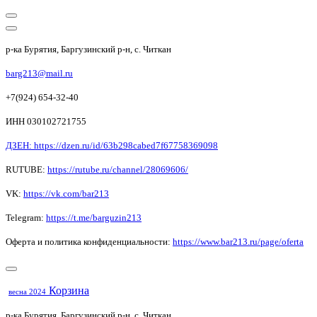
р-ка Бурятия, Баргузинский р-н, с. Читкан
barg213@mail.ru
+7(924) 654-32-40
ИНН 030102721755
ДЗЕН: https://dzen.ru/id/63b298cabed7f67758369098
RUTUBE:
https://rutube.ru/channel/28069606/
VK:
https://vk.com/bar213
Telegram:
https://t.me/barguzin213
Оферта и политика конфиденциальности:
https://www.bar213.ru/page/
oferta
Корзина
весна 2024
р-ка Бурятия, Баргузинский р-н, с. Читкан