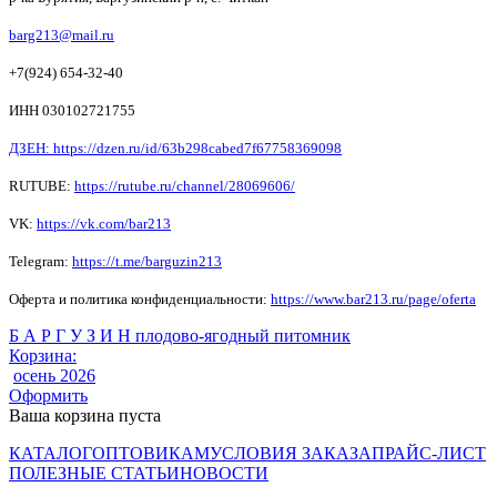
barg213@mail.ru
+7(924) 654-32-40
ИНН 030102721755
ДЗЕН: https://dzen.ru/id/63b298cabed7f67758369098
RUTUBE:
https://rutube.ru/channel/28069606/
VK:
https://vk.com/bar213
Telegram:
https://t.me/barguzin213
Оферта и политика конфиденциальности:
https://www.bar213.ru/page/
oferta
Б А Р Г У З И Н плодово-ягодный питомник
Корзина:
осень 2026
Оформить
Ваша корзина пуста
КАТАЛОГ
ОПТОВИКАМ
УСЛОВИЯ ЗАКАЗА
ПРАЙС-ЛИСТ
ПОЛЕЗНЫЕ СТАТЬИ
НОВОСТИ