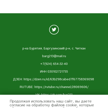
р-ка Бурятия, Баргузинский р-н, с. Читкан
barg213@mail.ru
+7(924) 654-32-40
ИНН 030102721755
ДЗЕН: https://dzen.ru/id/63b298cabed7f67758369098
RUTUBE:
https://rutube.ru/channel/28069606/
VK:
https://vk.com/bar213
Продолжая использовать наш сайт, вы даете
Telegram:
https://t.me/barguzin213
согласие на обработку файлов cookie, которые