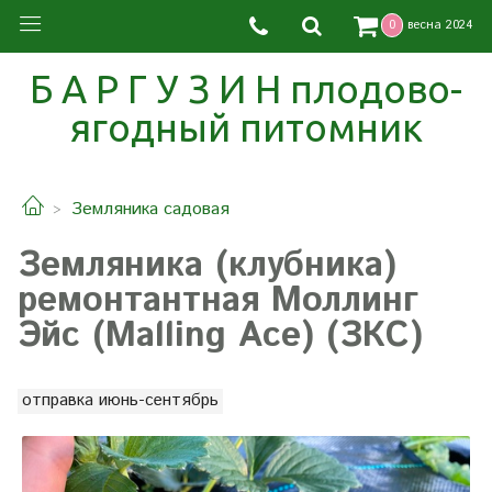
0
весна 2024
Б А Р Г У З И Н плодово-
ягодный питомник
Земляника садовая
Земляника (клубника)
ремонтантная Моллинг
Эйс (Malling Ace) (ЗКС)
отправка июнь-сентябрь