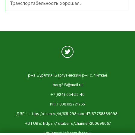
Транспортабельность хорошая.
р-ка Бурятия, Баргузинский р-н, с. Читкан
barg213@mail.ru
+7(924) 654-32-40
ИНН 030102721755
ДЗЕН: https://dzen.ru/id/63b298cabed7f67758369098
RUTUBE:
https://rutube.ru/channel/28069606/
VK:
https://vk.com/bar213