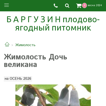
0
весна 2024
Б А Р Г У З И Н плодово-
ягодный питомник
Жимолость
Жимолость Дочь
великана
на ОСЕНЬ 2026