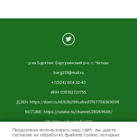
р-ка Бурятия, Баргузинский р-н, с. Читкан
barg213@mail.ru
+7(924) 654-32-40
ИНН 030102721755
ДЗЕН: https://dzen.ru/id/63b298cabed7f67758369098
RUTUBE:
https://rutube.ru/channel/28069606/
VK:
https://vk.com/bar213
Продолжая использовать наш сайт, вы даете
Telegram:
https://t.me/barguzin213
согласие на обработку файлов cookie, которые