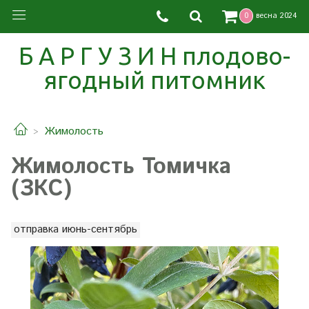
0
весна 2024
Б А Р Г У З И Н плодово-
ягодный питомник
Жимолость
Жимолость Томичка
(ЗКС)
отправка июнь-сентябрь